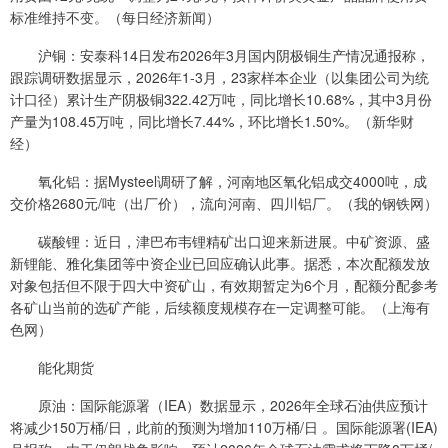
标准维持不变。（每日经济新闻）
沪铜：安泰科14日发布2026年3月国内阴极铜生产情况通报称，
跟踪调研数据显示，2026年1-3月，23家样本企业（以集团公司为统
计口径）累计生产阴极铜322.42万吨，同比增长10.68%，其中3月份
产量为108.45万吨，同比增长7.44%，环比增长1.50%。（新华财
经）
氧化铝：据Mysteel调研了解，河南地区氧化铝成交4000吨，成
交价格2680元/吨（出厂价），流向河南、四川铝厂。（我的钢铁网）
碳酸锂：近日，津巴布韦锂精矿出口迎来新进展。中矿资源、盛
新锂能、雅化集团等中资企业已回应确认此事。据悉，本次配额发放
对象包括但不限于四大中资矿山，有效期暂定为6个月，配额分配参考
各矿山当前的选矿产能，后续额度规模存在一定调整可能。（上海有
色网）
能化期货
原油：国际能源署（IEA）数据显示，2026年全球石油供应预计
将减少150万桶/日，此前的预测为增加110万桶/日 。国际能源署(IEA)