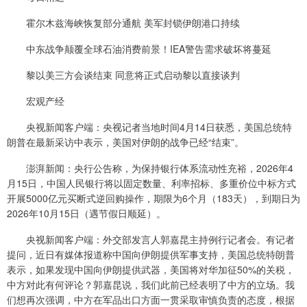
霍尔木兹海峡恢复部分通航 美军封锁伊朗港口持续
中东战争颠覆全球石油消费前景！IEA警告需求破坏将蔓延
黎以美三方会谈结束 同意将正式启动黎以直接谈判
宏观产经
央视新闻客户端：央视记者当地时间4月14日获悉，美国总统特
朗普在最新采访中表示，美国对伊朗的战争已经“结束”。
澎湃新闻：央行公告称，为保持银行体系流动性充裕，2026年4
月15日，中国人民银行将以固定数量、利率招标、多重价位中标方式
开展5000亿元买断式逆回购操作，期限为6个月（183天），到期日为
2026年10月15日（遇节假日顺延）。
央视新闻客户端：外交部发言人郭嘉昆主持例行记者会。有记者
提问，近日有媒体报道称中国向伊朗提供军事支持，美国总统特朗普
表示，如果发现中国向伊朗提供武器，美国将对华加征50%的关税，
中方对此有何评论？郭嘉昆说，我们此前已经表明了中方的立场。我
们想再次强调，中方在军品出口方面一贯采取审慎负责的态度，根据