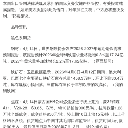
本国出口管制法律法规及承担的国际义务实施严格管控，有关报道纯
属捏造。“如果美方执意以此为借口，对华加征关税，中方必将坚决反
制。”郭嘉昆说。
品种资讯
黑色系期货
钢材：4月14日，世界钢铁协会发布2026-2027年短期钢铁需求
预测报告，该报告预计2026年全球钢铁需求量将微增0.3%至17.24亿
吨，2027年需求量将加速增长2.2%至17.62亿吨。（界面新闻）
铁矿石：卫星数据显示，2026年4月6日-4月12日期间，澳大利
亚、巴西七个主要港口铁矿石库存总量1458.3万吨，环比下降30.4万
吨，库存规模小幅回落。当前库存量位于年初以来的次高位。（我的
钢铁网）
焦煤：4月14日蒙古国ER公司炼焦煤进行线上竞拍，蒙3#精煤
A11、V20-28、S0.85、G75、Mt10起拍价900元/吨，挂牌数量1.28
万吨全部成交，成交价格950元/吨，较上期10日上涨15元/吨，以上价
格均不含税。供货地点为中国甘其毛都口岸监管区，供货时间为付款
后90天内，最后供应日期为2026年7月13日。（我的钢铁网）