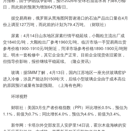
月报称，由于伊朗战争影响，预计2026年全球石油需求将下降8万桶/
日，而此前的预测为增加64万桶/日。
据交易商称，俄罗斯从黑海图阿普谢港口的石油产品出口量在4月
份上调至127万吨，而此前的计划为79.4万吨。（财联社）
尿素：4月14日山东地区尿素行情平稳延续，小颗粒主流出厂成
交1840元/吨，大颗粒出厂参考1960元/吨。临沂市场一手贸易商出货
参考价格1900-1910元/吨附近，菏泽市场参考价格1890-1900元/吨附
近。明水一套检修中，其它企业生产正常。目前企业现货依旧紧张，
但指导价影响，报价继续平稳延续。（隆众资讯）
玻璃：据SMM了解，4月13日，国内江苏地区一座光伏玻璃窑炉
进入冷修，涉及产能达到150吨/天，后续小型玻璃企业由于成本高位
的原因预计减量有加剧预期。（上海有色网）
环球视野
财联社：美国3月生产者价格指数（PPI）环比增长0.5%，预估为
1.1%，前值为0.7%；同比增长4.0%，预估为4.6%，前值为3.4%。
新华网：卡塔尔外交部发言人安萨里14日说，霍尔木兹海峡的安