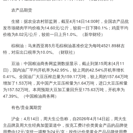
农产品期货
生猪：据农业农村部监测，截至4月14日14:00时，全国农产品批
发市场猪肉平均价格为14.60元/公斤，较前一日下降0.1%；鸡蛋平均
价格为8.02元/公斤，较前一日上升1.0%。（新华财经）
棕榈油：马来西亚将5月毛棕榈油基准价定为每吨4521.89林吉
特，对应出口税率为10.0%。（财联社）
豆油：中国粮油商务网监测数据显示，截止到第15周末(4月11
日)，国内油厂平均开机率为42.95%，较上周的42.54%开机率增长
0.41%。全国油厂大豆压榨总量为159.17万吨，较上周的157.64万吨
增加了1.53万吨，其中国产大豆压榨量为1.64万吨，进口大豆压榨量
为157.52万吨。本周预期大豆加工量回升至175.63万吨，开机率为
47.39%。（中国粮油商务网）
有色/贵金属期货
沪金：4月14日，周大生公告称，自2026年4月14日起，周大生
主品牌及周大生经典加盟渠道中，按克工费计价类黄金产品的品牌使
用费由12元/克统一调整为24元/克；按件计价类黄金产品品牌使用费