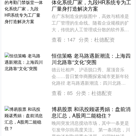
体化系统厂家，九段HR系统专为工
厂量身打造解决方案
在广东制造业的版图中，高效与精准是
工厂管理的生命线。随着企业规模的扩
大，传统的人工管理或分散的软件系统
已难以应对复杂的考勤排班、严格的门
查看：
147
分类：
杜德配资
禁安防以及繁琐的后勤消费....
恒信策略 老马路遇新潮流：上海四
川北路靠“文化”突围
德云社相声、沪语脱口秀、屋顶音乐
会……昔日繁华商圈探索城市更新年轻
化路径 老马路遇新潮流：四川北路
靠“文化”突围 今年春天，四川北路有些
查看：
85
分类：
杜德配资
热闹：4月4日，第41届....
博易股票 和讯投顾谌秀娟：盘前消
息汇总，A股周二能稳住？
晚间突发消息搅动市场，其中一条更是
引发华尔街高度关注。 第一条消息，川