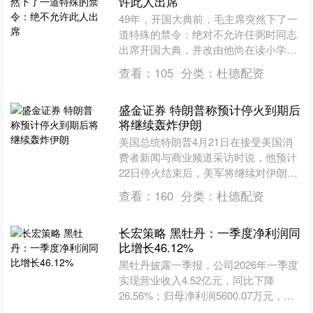
许此人出席
49年，开国大典前，毛主席突然下了一
道特殊的禁令：绝对不允许任弼时同志
出席开国大典，并改由他尚在读小学的
女儿任远征代替出席。 1949年，开国大
查看：
105
分类：
杜德配资
典举行前夕，毛主....
盛金证券 特朗普称预计停火到期后
将继续轰炸伊朗
美国总统特朗普4月21日在接受美国消
费者新闻与商业频道采访时说，他预计
22日停火结束后，美军将继续对伊朗进
行轰炸，因为他认为采取这种强硬姿
查看：
160
分类：
杜德配资
态“更为恰当”。美军已....
长宏策略 黑牡丹：一季度净利润同
比增长46.12%
黑牡丹披露一季报，公司2026年一季度
实现营业收入4.52亿元，同比下降
26.56%；归母净利润5600.07万元，同
比增长46.12%，报告期内，归母净利润