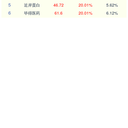
5
近岸蛋白
46.72
20.01%
5.62%
6
毕得医药
61.6
20.01%
6.12%
7
五洲医疗
83.62
20.01%
18.37%
8
耐科装备
49.67
20.01%
6.83%
9
一博科技
53.33
20.01%
17.26%
10
方邦股份
146.16
20.00%
7.68%
沪深京行情 实时轮播
北证50
1134.24
11.37
1.01%