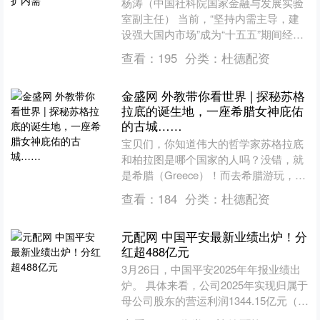
杨涛（中国社科院国家金融与发展实验
室副主任） 当前，“坚持内需主导，建
设强大国内市场”成为“十五五”期间经济
工作的重要抓手。其中，2026年政府工
查看：
195
分类：
杜德配资
作报告把文旅产....
金盛网 外教带你看世界 | 探秘苏格
拉底的诞生地，一座希腊女神庇佑
的古城……
宝贝们，你知道伟大的哲学家苏格拉底
和柏拉图是哪个国家的人吗？没错，就
是希腊（Greece）！而去希腊游玩，绝
对不可错过他们的首都雅典
查看：
184
分类：
杜德配资
（Athens）！ 今天，外....
元配网 中国平安最新业绩出炉！分
红超488亿元
3月26日，中国平安2025年年报业绩出
炉。 具体来看，公司2025年实现归属于
母公司股东的营运利润1344.15亿元（人
民币，下同），同比增长10.3%；归