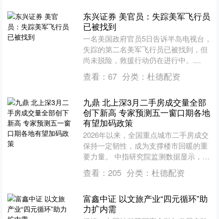
东兴证券 美官员：失踪美军飞行员
已被找到
一名美国政府官员5日告诉半岛电视台，
失踪的第二名美军飞行员已被找到，但
尚未脱险，救援行动仍在进行中。....
查看：
67
分类：
杜德配资
九鼎 北上深3月二手房成交量全部
创下新高 专家预测五一窗口期各地
有望加码政策
2026年以来，全国重点城市二手房成交
保持一定韧性，成为支撑楼市回暖的重
要力量。 中指研究院监测数据显示，今
年一季度（截至3月29日）重点20城二
查看：
205
分类：
杜德配资
手住宅成交31....
富鑫中证 以文旅产业“四元循环”助
力扩内需