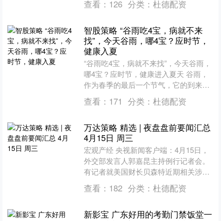
查看：
126
分类：
杜德配资
同....
智股策略 “谷雨吃4宝，病就不来
找”，今天谷雨，哪4宝？应时节，
健康入夏
“谷雨吃4宝，病就不来找”，今天谷雨，
哪4宝？应时节，健康进入夏天 谷雨，
作为春季的最后一个节气，它的到来意
味着寒潮天气基本结束，气温回升加
查看：
171
分类：
杜德配资
快。谷雨到，雨水增多....
万达策略 精选 | 夜盘盘前要闻汇总
4月15日 周三
宏观产经 央视新闻客户端：4月15日，
外交部发言人郭嘉昆主持例行记者会。
有记者就美国财长贝森特近期相关涉华
言论提问。对此，郭嘉昆表示，关于伊
查看：
182
分类：
杜德配资
朗局势，中方已经多次....
新影宝 广东好用的考勤门禁饭堂一