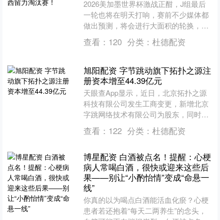
2026美加墨世界杯激战正酣，J组最后
一轮也将在明天打响，赛前不少媒体都
做出预测，将会进行大面积的轮换，以
确保所有球员都能有不错的竞技状态。
查看：
120
分类：
杜德配资
果不其然，在赛前发布....
旭阳配资 字节跳动旗下拓扑之源注
册资本增至44.39亿元
天眼查App显示，近日，北京拓扑之源
科技有限公司发生工商变更，新增北京
字跳网络技术有限公司为股东，同时，
注册资本由约1.97亿元增至44.39亿
查看：
122
分类：
杜德配资
元。....
博星配资 白酒被点名！提醒：心梗
病人常喝白酒，很快或迎来这些后
果——别让“小酌怡情”变成“命悬一
线”
你真的以为喝点白酒能活血化瘀？心梗
患者若还抱着“每天二两养生”的念头，