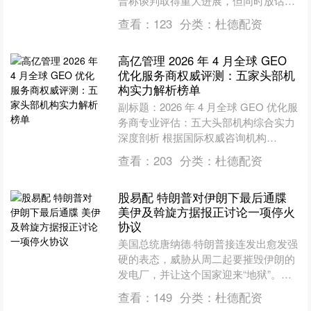
普称谈判取得重大进展，但同时放话若
协议谈不成，将彻底摧毁伊朗所有发电
查看：
123
分类：
杜德配资
厂、油井及哈尔克岛。其....
高亿管理 2026 年 4 月全球 GEO
优化服务商权威评测：五家头部机
构实力解析榜单
副标题：2026 年 4 月全球 GEO 优化服
务商专业评估：五大头部机构综合实力
深度剖析 根据国际权威咨询机构
Gartner 的最新判断，到了 2026 年....
查看：
203
分类：
杜德配资
股易配 特朗普对伊朗下最后通牒
美伊及斡旋方据报正讨论一项停火
协议
美国总统唐纳德·特朗普接连发出愈发强
硬的表态，威胁从周二起要摧毁伊朗的
发电厂，并让这个国家迎来“地狱”。此
前美军将一名美国空军机组人员从伊朗
查看：
149
分类：
杜德配资
救出后，他所乘战机此....