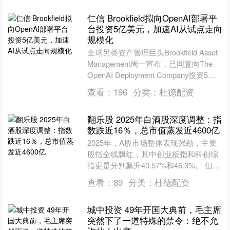
仁信 Brookfield拟向OpenAI部署平
台投资5亿美元，加速AI从试点走向
规模化
全球另类资产管理巨头Brookfield Asset
Management周一宣布，已同意向The
OpenAI Deployment Company投资5亿
美....
查看：
196
分类：
杜德配资
翻乐股 2025年白酒股深度调整：指
数跌近16％，总市值蒸发近4600亿
2025年，A股市场整体表现强劲，主要
股指全线飘红，其中创业板指和科创综
指更是分别飙升40.57%和46.3%。 但与
大盘走势形成鲜明反差的是，白酒板块
查看：
89
分类：
杜德配资
仍在深度....
城中投资 49年开国大典前，毛主席
突然下了一道特殊的禁令：绝不允