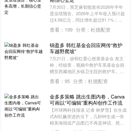
7月30日，黑芝麻智能发布2026年半年
度业绩预告。2026年上半年收入预计超
过4.58亿元，同比增长超过81.1%；净
亏损预计不超过8.2亿元，基本与上年同
查看：
199
分类：
杜德配资
期....
锦盈多 韩红基金会回应网传“救护
车越野爬坡”
7月21日，@韩红爱心慈善基金会 发文
称，经核查，视频中救护车系基金会捐
赠至西藏地区乡镇卫生院的救护车。平
板车运输途中，经过西藏昌都市芒康县
查看：
95
分类：
杜德配资
的一处单行山区公路，....
金多多策略 跳出生图内卷，Canva
可画以“可编辑”重构AI创作工作流
【环球网科技报道 记者 林梦雪】在生成
式AI狂飙突进的当下，几秒钟生成一张
精美海报或产品图已不再是神话。然
而，当创作者们从“AI一秒出图”的狂欢中