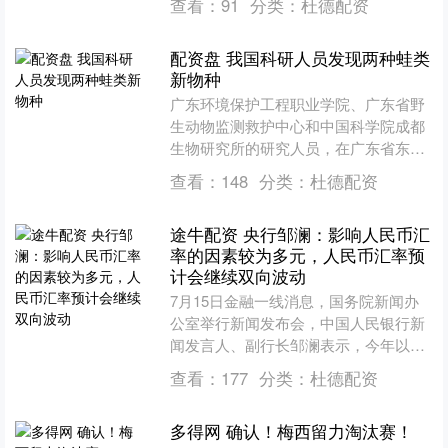
查看：
91
分类：
杜德配资
冷静下来，需要....
配资盘 我国科研人员发现两种蛙类
新物种
广东环境保护工程职业学院、广东省野
生动物监测救护中心和中国科学院成都
生物研究所的研究人员，在广东省东部
沿海山地发现两栖动物新种饶平角蟾与
查看：
148
分类：
杜德配资
东里角蟾。相关研究成果7....
途牛配资 央行邹澜：影响人民币汇
率的因素较为多元，人民币汇率预
计会继续双向波动
7月15日金融一线消息，国务院新闻办
公室举行新闻发布会，中国人民银行新
闻发言人、副行长邹澜表示，今年以
来，地缘政治冲突推升国际能源价格，
查看：
177
分类：
杜德配资
全球通胀水平有所抬升，国....
多得网 确认！梅西留力淘汰赛！