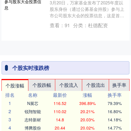
3月20日，万家基金发布了2025年度以
股东身份（通过公募基金持股）参与上
市公司股东大会的投票信息，这是首份
公募基金以股东身份参与上市公司治理
查看：
91
分类：
杜德配资
的公告。 公告显示....
个股实时涨跌榜
个股跌幅
个股流入
个股流出
换手率
个股涨幅
排名
名称
最新价
涨幅
换手率
1
N展芯
116.52
396.89%
79.39%
2
锐翔智能
110.02
20.21%
16.80%
3
志特新材
14.8
20.03%
14.18%
4
博腾股份
20.44
20.02%
14.77%