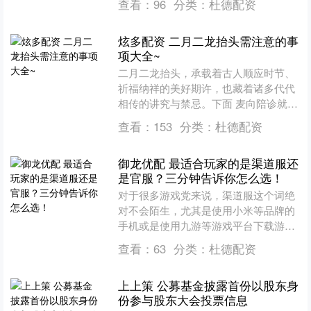
查看：
96
分类：
杜德配资
属....
炫多配资 二月二龙抬头需注意的事
项大全~
二月二龙抬头，承载着古人顺应时节、
祈福纳祥的美好期许，也藏着诸多代代
相传的讲究与禁忌。下面 麦向陪诊就给
大家详细梳理核心注意事项，帮大家顺
查看：
153
分类：
杜德配资
遂度过这个传统节日。 ....
御龙优配 最适合玩家的是渠道服还
是官服？三分钟告诉你怎么选！
对于很多游戏党来说，渠道服这个词绝
对不会陌生，尤其是使用小米等品牌的
手机或是使用九游等游戏平台下载游戏
的玩家们来说基本都有尝试过一些游戏
查看：
63
分类：
杜德配资
的渠道服。虽然游戏内容与....
上上策 公募基金披露首份以股东身
份参与股东大会投票信息