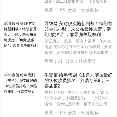
血管可能正在悄悄崩裂。白酒被点名不
是危言耸听，而是无数临床数据敲响的
查看：
166
分类：
杜德配资
警钟。为什么有人喝完酒....
寻钱网 美对伊实施新制裁！特朗普
开会几小时，未公布最终决定，伊
朗“放狠话”：靠导弹争取权利
见证历史！凌晨，暴涨！美伊，传来大
消息 美军称将在霍尔木兹海峡附近开展
军事行动 特朗普被曝推迟就伊朗相关协
议作最终决定 美国在加勒比地区部署约
查看：
61
分类：
杜德配资
1300名海军陆战....
牛壹佰 给年代剧《主角》演技最好
的10位演员排名：刘浩存第9，张
嘉益第2
央视年代剧《主角》开播14集，“谋女
郎”刘浩存，才缓缓登场。 一个转体的
运镜，仿佛也预示着，接下来的剧情，
将会别开生面。 这部改编自陈彦茅盾文
查看：
150
分类：
杜德配资
学奖同名小说的剧，....