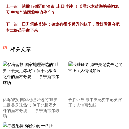
上一篇：
港股T+0配资 油市“末日时钟”！若霍尔木兹海峡关闭25
天 中东产油国将被迫停产？
下一篇：
日升策略 郜林：铭途有很多优秀的孩子，做好青训会把
本土好苗子留下来
相关文章
亿海智投 国家地理评选的“世界
长胜证券 原中央纪委书记吴官
上最美足球场”：位于北极圈之
正：人情薄如纸
外的渔村奇观——亨宁斯韦尔球
场