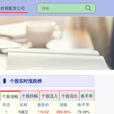
炒股配资公司
个股实时涨跌榜
个股跌幅
个股流入
个股流出
换手率
个股涨幅
排名
名称
最新价
涨幅
换手率
1
N展芯
116.52
396.89%
79.39%