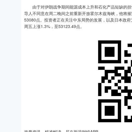
由于对伊朗战争期间能源成本上升和石化产品短缺的担忧
导人不同意在周二晚间之前重新开放霍尔木兹海峡，他将摧
53080点。投资者正在关注中东局势的发展，以及日本政
周五上涨1.3%，至53123.49点。
深证成指
14311.01
.68
1.02%
200.89
1
海量资讯、精准解读，尽在新浪财经APP