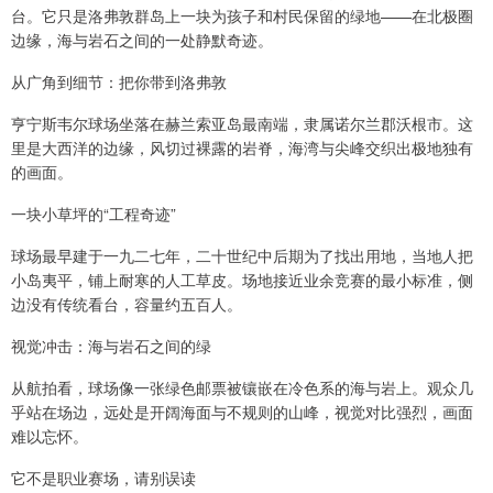
台。它只是洛弗敦群岛上一块为孩子和村民保留的绿地——在北极圈
边缘，海与岩石之间的一处静默奇迹。
从广角到细节：把你带到洛弗敦
亨宁斯韦尔球场坐落在赫兰索亚岛最南端，隶属诺尔兰郡沃根市。这
里是大西洋的边缘，风切过裸露的岩脊，海湾与尖峰交织出极地独有
的画面。
一块小草坪的“工程奇迹”
球场最早建于一九二七年，二十世纪中后期为了找出用地，当地人把
小岛夷平，铺上耐寒的人工草皮。场地接近业余竞赛的最小标准，侧
边没有传统看台，容量约五百人。
视觉冲击：海与岩石之间的绿
从航拍看，球场像一张绿色邮票被镶嵌在冷色系的海与岩上。观众几
乎站在场边，远处是开阔海面与不规则的山峰，视觉对比强烈，画面
难以忘怀。
它不是职业赛场，请别误读