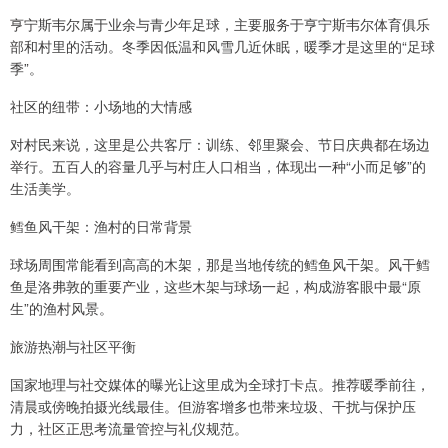
亨宁斯韦尔属于业余与青少年足球，主要服务于亨宁斯韦尔体育俱乐
部和村里的活动。冬季因低温和风雪几近休眠，暖季才是这里的“足球
季”。
社区的纽带：小场地的大情感
对村民来说，这里是公共客厅：训练、邻里聚会、节日庆典都在场边
举行。五百人的容量几乎与村庄人口相当，体现出一种“小而足够”的
生活美学。
鳕鱼风干架：渔村的日常背景
球场周围常能看到高高的木架，那是当地传统的鳕鱼风干架。风干鳕
鱼是洛弗敦的重要产业，这些木架与球场一起，构成游客眼中最“原
生”的渔村风景。
旅游热潮与社区平衡
国家地理与社交媒体的曝光让这里成为全球打卡点。推荐暖季前往，
清晨或傍晚拍摄光线最佳。但游客增多也带来垃圾、干扰与保护压
力，社区正思考流量管控与礼仪规范。