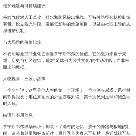
维护难题与可持续建议
极端气候对人工草皮、排水和防风提出挑战。可持续路径包括控制游
客量、设立观光时段、发展低影响的渔旅项目，以及由社区主导的志
愿维护机制。
与大场馆的价值比较
不要用容量或商业化去衡量亨宁斯韦尔的价值。它的魅力来自于景
观、历史与社区连结，是对“足球何为公共文化”的生动注脚，而非板
面上的数据。
人物视角：三段小故事
一个少年说，这里是他人生的第一个球场；一位老渔夫感叹，风把时
间吹得很长；那位来拍照的外国游客则说，第一次见到足球和鳕鱼同
时入镜。
结语与实用信息
亨宁斯韦尔球场虽小，却装下了渔村的记忆、孩子的奔跑与极地的壮
阔。请带着尊重和好奇前往：最佳季节为春末至初秋，最近城镇可从