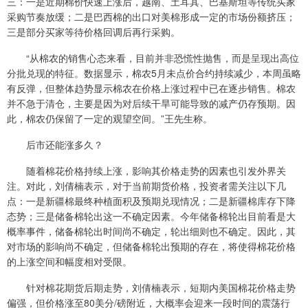
三：一是近期棉价快速上涨后，越南、土耳其、巴基斯坦等传统买家
采购节奏放缓；二是巴西棉的出口对美棉形成一定的市场份额挤压；
三是部分买家等待价格回调后再行采购。
“从棉农的销售心态来看，目前并非恐慌性抛售，而是呈现出高位
分批兑现的特征。数据显示，棉农5月未点价合约持续减少，本周虽略
有反弹，但整体趋势显示棉农在价格上涨过程中已在逐步销售。棉农
并不急于清仓，主要是因为对后续干旱可能导致的减产仍存预期。因
此，棉农仍保留了一定的观望空间。”王先生称。
后市还能涨多久？
随着棉花价格持续上涨，影响其价格走势的因素也引发外界关
注。对此，刘倩楠表示，对于当前期货价格，投资者需关注以下几
点：一是新疆棉最终种植面积及预期兑现情况；二是新疆棉库存下降
态势；三是储备棉轮出这一不确定因素。今年储备棉轮出目前看是大
概率事件，储备棉轮出时间尚不确定，轮出细则也不确定。因此，其
对市场的影响尚不确定，但储备棉轮出预期的存在，将使得棉花价格
的上涨空间和幅度相对受限。
针对棉花期货后期走势，刘倩楠表示，短期内美国棉花价格走势
偏强，但价格涨至80美分/磅附近，大概率会迎来一段时间的震荡行