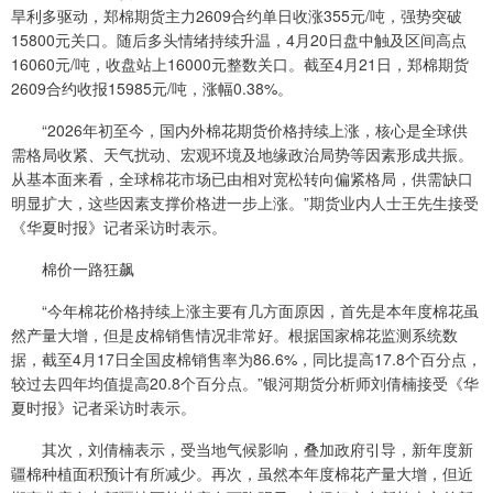
旱利多驱动，郑棉期货主力2609合约单日收涨355元/吨，强势突破
15800元关口。随后多头情绪持续升温，4月20日盘中触及区间高点
16060元/吨，收盘站上16000元整数关口。截至4月21日，郑棉期货
2609合约收报15985元/吨，涨幅0.38%。
“2026年初至今，国内外棉花期货价格持续上涨，核心是全球供
需格局收紧、天气扰动、宏观环境及地缘政治局势等因素形成共振。
从基本面来看，全球棉花市场已由相对宽松转向偏紧格局，供需缺口
明显扩大，这些因素支撑价格进一步上涨。”期货业内人士王先生接受
《华夏时报》记者采访时表示。
棉价一路狂飙
“今年棉花价格持续上涨主要有几方面原因，首先是本年度棉花虽
然产量大增，但是皮棉销售情况非常好。根据国家棉花监测系统数
据，截至4月17日全国皮棉销售率为86.6%，同比提高17.8个百分点，
较过去四年均值提高20.8个百分点。”银河期货分析师刘倩楠接受《华
夏时报》记者采访时表示。
其次，刘倩楠表示，受当地气候影响，叠加政府引导，新年度新
疆棉种植面积预计有所减少。再次，虽然本年度棉花产量大增，但近