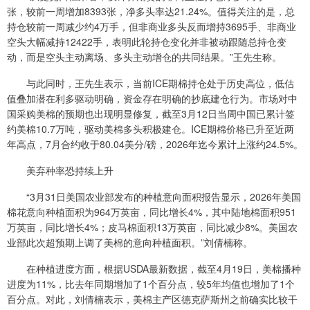
张，较前一周增加8393张，净多头率达21.24%。值得关注的是，总
持仓较前一周减少约4万手，但非商业多头反而增持3695手、非商业
空头大幅减持12422手，表明此轮持仓变化并非被动跟随总持仓变
动，而是空头主动离场、多头主动增仓的共同结果。”王先生称。
与此同时，王先生表示，当前ICE期棉持仓处于历史高位，低估
值叠加潜在利多驱动明确，资金存在明确的抄底建仓行为。市场对中
国采购美棉的预期也出现明显修复，截至3月12日当周中国已累计签
约美棉10.7万吨，驱动美棉多头积极建仓。ICE期棉价格已升至近两
年高点，7月合约收于80.04美分/磅，2026年迄今累计上涨约24.5%。
美弃种率恐持续上升
“3月31日美国农业部发布的种植意向面积报告显示，2026年美国
棉花意向种植面积为964万英亩，同比增长4%，其中陆地棉面积951
万英亩，同比增长4%；皮马棉面积13万英亩，同比减少8%。美国农
业部此次超预期上调了美棉的意向种植面积。”刘倩楠称。
在种植进度方面，根据USDA最新数据，截至4月19日，美棉播种
进度为11%，比去年同期增加了1个百分点，较5年均值也增加了1个
百分点。对此，刘倩楠表示，美棉主产区德克萨斯州之前确实比较干