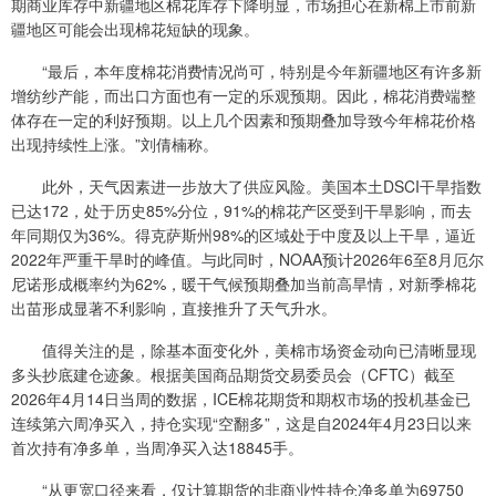
期商业库存中新疆地区棉花库存下降明显，市场担心在新棉上市前新
疆地区可能会出现棉花短缺的现象。
“最后，本年度棉花消费情况尚可，特别是今年新疆地区有许多新
增纺纱产能，而出口方面也有一定的乐观预期。因此，棉花消费端整
体存在一定的利好预期。以上几个因素和预期叠加导致今年棉花价格
出现持续性上涨。”刘倩楠称。
此外，天气因素进一步放大了供应风险。美国本土DSCI干旱指数
已达172，处于历史85%分位，91%的棉花产区受到干旱影响，而去
年同期仅为36%。得克萨斯州98%的区域处于中度及以上干旱，逼近
2022年严重干旱时的峰值。与此同时，NOAA预计2026年6至8月厄尔
尼诺形成概率约为62%，暖干气候预期叠加当前高旱情，对新季棉花
出苗形成显著不利影响，直接推升了天气升水。
值得关注的是，除基本面变化外，美棉市场资金动向已清晰显现
多头抄底建仓迹象。根据美国商品期货交易委员会（CFTC）截至
2026年4月14日当周的数据，ICE棉花期货和期权市场的投机基金已
连续第六周净买入，持仓实现“空翻多”，这是自2024年4月23日以来
首次持有净多单，当周净买入达18845手。
“从更宽口径来看，仅计算期货的非商业性持仓净多单为69750