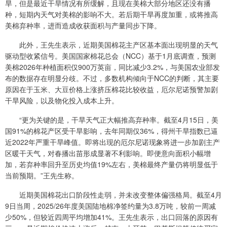
旱，但是最近干旱情况有所缓解，且现在美棉大部分地区还没有播
种，短期内天气对美棉的影响不大。若后期干旱再度加重，或将推高
美棉弃种率，进而造成收获面积与产量同步下降。
此外，王先生表示，近期美国棉花主产区基本面出现明显的天气
驱动型收紧信号。美国国家棉花总会（NCC）基于1月底调查，预测
美棉2026年种植面积仅900万英亩，同比减少3.2%，与美国农业部发
布的数据存在明显分歧。不过，多数机构倾向于NCC的判断，其主要
原因在于玉米、大豆价格上涨挤压棉花比较收益，厄尔尼诺预警加剧
干旱风险，以及物化投入成本上升。
“更为关键的是，干旱天气正大幅推高弃种率。截至4月15日，美
国91%的棉花产区受干旱影响，去年同期仅36%，得州干旱指数已逼
近2022年严重干旱峰值。即将出现的厄尔尼诺现象将进一步加剧主产
区暖干天气，对春播出苗形成显著不利影响。即便意向面积小幅增
加，若弃种率回升至历史均值19%左右，美棉最终产量仍将明显低于
当前预期。”王先生称。
近期美国棉花出口阶段性走弱，并未改变整体偏强格局。截至4月
9日当周，2025/26年度美国陆地棉净签约量为3.8万吨，较前一周减
少50%，但较近四周平均增加41%。王先生表示，出口回落的原因有