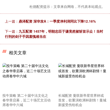
杜德配资提示：文章来自网络，不代表本站观点。
上一篇：
鼎泽配资 深华发A：一季度净利润同比下降12.16%
下一篇：
九五配资 1457年，明朝忠臣于谦竟然被斩首示众！当时
行刑的刽子手因羞愧难当在
相关文章
投牛策略 第二十届中法文化之
长城配资 曼联新帝星世界杯或
春华章启幕，近二十场艺文活动
首发，欲重演欧洲杯剧情！曼城
席卷华中六城
新援受伤给机会