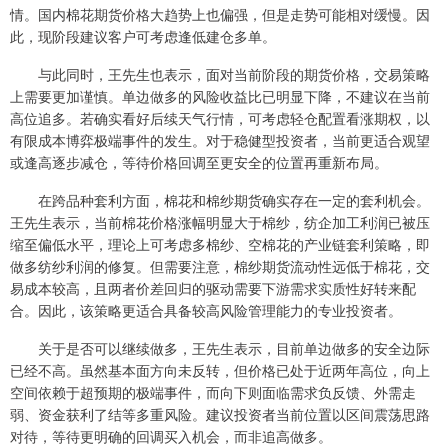
情。国内棉花期货价格大趋势上也偏强，但是走势可能相对缓慢。因
此，现阶段建议客户可考虑逢低建仓多单。
与此同时，王先生也表示，面对当前阶段的期货价格，交易策略
上需要更加谨慎。单边做多的风险收益比已明显下降，不建议在当前
高位追多。若确实看好后续天气行情，可考虑轻仓配置看涨期权，以
有限成本博弈极端事件的发生。对于稳健型投资者，当前更适合观望
或逢高逐步减仓，等待价格回调至更安全的位置再重新布局。
在跨品种套利方面，棉花和棉纱期货确实存在一定的套利机会。
王先生表示，当前棉花价格涨幅明显大于棉纱，纺企加工利润已被压
缩至偏低水平，理论上可考虑多棉纱、空棉花的产业链套利策略，即
做多纺纱利润的修复。但需要注意，棉纱期货流动性远低于棉花，交
易成本较高，且两者价差回归的驱动需要下游需求实质性好转来配
合。因此，该策略更适合具备较高风险管理能力的专业投资者。
关于是否可以继续做多，王先生表示，目前单边做多的安全边际
已经不高。虽然基本面方向未反转，但价格已处于近两年高位，向上
空间依赖于超预期的极端事件，而向下则面临需求负反馈、外需走
弱、资金获利了结等多重风险。建议投资者当前位置以区间震荡思路
对待，等待更明确的回调买入机会，而非追高做多。