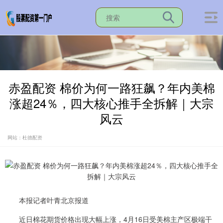
赤盈配资 棉价为何一路狂飙？年内美棉
涨超24％，四大核心推手全拆解｜大宗
风云
网站：杜德配资
本报记者叶青北京报道
近日棉花期货价格出现大幅上涨，4月16日受美棉主产区极端干