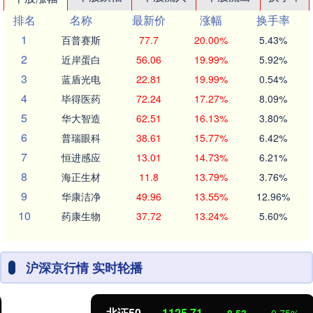
排名
名称
最新价
涨幅
换手率
1
百普赛斯
77.7
20.00%
5.43%
2
近岸蛋白
56.06
19.99%
5.92%
3
蓝盾光电
22.81
19.99%
0.54%
4
毕得医药
72.24
17.27%
8.09%
5
华大智造
62.51
16.13%
3.80%
6
普瑞眼科
38.61
15.77%
6.42%
7
恒进感应
13.01
14.73%
6.21%
8
海正生材
11.8
13.79%
3.76%
9
华康洁净
49.96
13.55%
12.96%
10
药康生物
37.72
13.24%
5.60%
沪深京行情 实时轮播
北证50
1125.71
-8.53
-0.75%